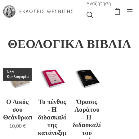
Αναζήτηση
ΕΚΔΟΣΕΙΣ ΘΕΣΒΙΤΗΣ
ΘΕΟΛΟΓΙΚΑ ΒΙΒΛΙΑ
Νέα
Κυκλοφορία
Ο Δικός
Το πένθος
Όρασις
σου
- Η
Αοράτου
Θεάνθρωπος
διδασκαλία
- Η
της
διδασκαλία
10,00
€
κατάνυξης
του