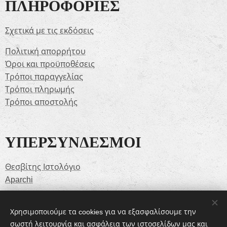
ΠΛΗΡΟΦΟΡΙΕΣ
Σχετικά με τις εκδόσεις
Πολιτική απορρήτου
Όροι και προϋποθέσεις
Τρόποι παραγγελίας
Τρόποι πληρωμής
Τρόποι αποστολής
ΥΠΕΡΣΥΝΔΕΣΜΟΙ
Θεσβίτης Ιστολόγιο
Aparchi
Χρησιμοποιούμε τα cookies για να εξασφαλίσουμε την
SOCIAL MEDIA
σωστή λειτουργία και ασφάλεια των ιστοσελίδων μας και